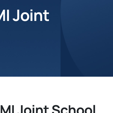
I Joint
MI Joint School